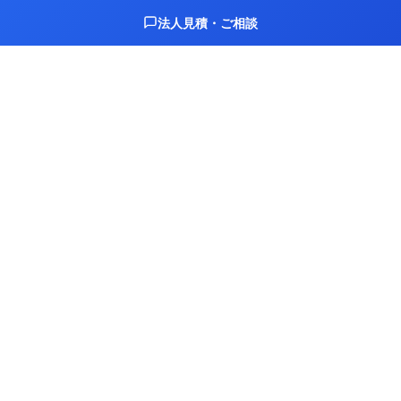
法人見積・ご相談
まず無料でご相談ください
2営業日以内にご連絡します
お問い合わせはこちら →
資料請求（無料） →
受講お申し込み →