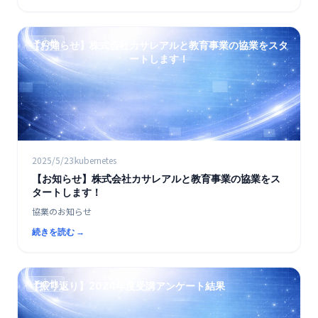
その他
【お知らせ】株式会社カサレアルと教育事業の協業をスタ
ートします！
2025/5/23
kubernetes
【お知らせ】株式会社カサレアルと教育事業の協業をス
タートします！
協業のお知らせ
続きを読む →
その他
【振り返り】2024年度受講アンケート結果