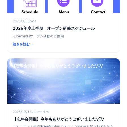
2026/3/30
oda
2026年度上半期 オープン研修スケジュール
Kubernetesオープン研修のご案内
続きを読む →
その他
【忘年会開催】今年もありがとうございました\♡/
2025/12/19
kubernetes
【忘年会開催】今年もありがとうございました\♡/
こんにちは！教育事業部の小田です＾＾ 2025年も残りわずかとな