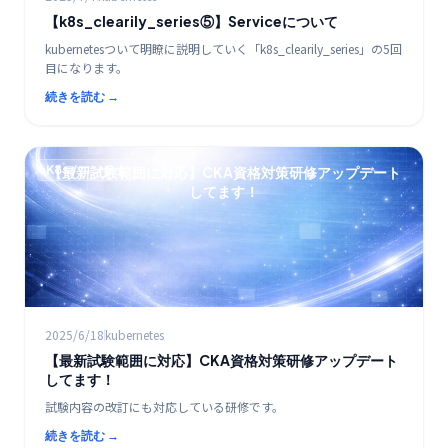
【k8s_clearily_series⑤】Serviceについて
kubernetesついて明瞭に説明していく「k8s_clearily_series」の5回
目になります。
続きを読む →
K8s / コンテナ
【最新試験範囲に対応】CKA資格対策研修アップデート
してます！
2025/6/18
kubernetes
【最新試験範囲に対応】CKA資格対策研修アップデート
してます！
試験内容の改訂にも対応している研修です。
続きを読む →