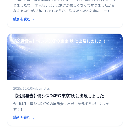
りましたね 関東もいよいよ寒さが厳しくなって参りましたがみ
なさまいかがお過ごしでしょうか、私はだんだんと年末モードに
突入してきました 本格的に年末モードに入る前に、弊
続きを読む →
その他
【出展報告】情シスDXPO東京'秋 に出展しました！
2025/12/10
kubernetes
【出展報告】情シスDXPO東京'秋 に出展しました！
今回はIT・情シスDXPOの展示会に出展した模様をお届けしま
す！！
続きを読む →