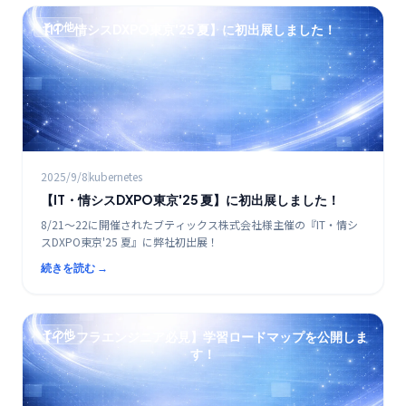
その他
【IT・情シスDXPO東京'25 夏】に初出展しました！
2025/9/8
kubernetes
【IT・情シスDXPO東京'25 夏】に初出展しました！
8/21～22に開催されたブティックス株式会社様主催の『IT・情シ
スDXPO東京'25 夏』に弊社初出展！
続きを読む →
その他
【インフラエンジニア必見】学習ロードマップを公開しま
す！