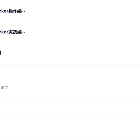
ker操作編～
ker実践編～
礎
用まで