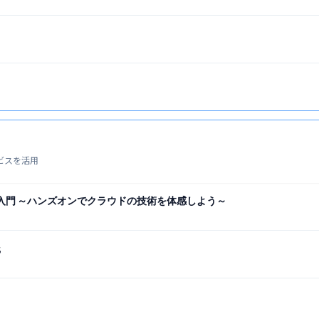
ービスを活用
入門 ～ハンズオンでクラウドの技術を体感しよう～
践