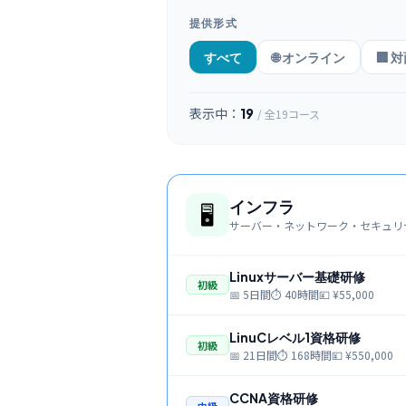
提供形式
すべて
🌐 オンライン
🏢 
表示中：
19
/ 全
19
コース
インフラ
🖥️
サーバー・ネットワーク・セキュリ
Linuxサーバー基礎研修
初級
📅
5日間
⏱
40時間
💴 ¥
55,000
LinuCレベル1資格研修
初級
📅
21日間
⏱
168時間
💴 ¥
550,000
CCNA資格研修