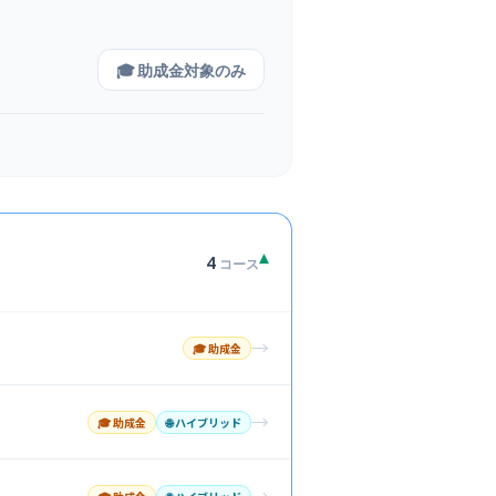
🎓 助成金対象のみ
▾
4
コース
→
🎓 助成金
→
🎓 助成金
🌐
ハイブリッド