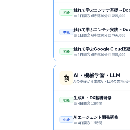
触れて学ぶコンテナ基礎 ～Doc
初級
📅
1日間
⏱
6時間30分
💴 ¥
55,000
触れて学ぶコンテナ実践 ～Doc
中級
📅
1日間
⏱
6時間30分
💴 ¥
66,000
触れて学ぶGoogle Cloud基
初級
📅
1日間
⏱
6時間30分
💴 ¥
55,000
AI・機械学習・LLM
🤖
AIの基礎から生成AI・LLMの業務活
生成AI・DX基礎研修
初級
📅
4日間
⏱
12時間
AIエージェント開発研修
中級
📅
4日間
⏱
12時間