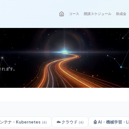
コース
開講スケジュール
助成金
されます。
ンテナ・Kubernetes
☁️
クラウド
🤖
AI・機械学習・L
(
6
)
(
6
)