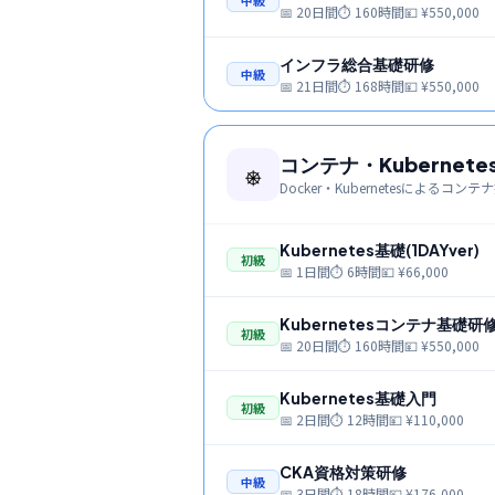
中級
📅
20日間
⏱
160時間
💴 ¥
550,000
インフラ総合基礎研修
中級
📅
21日間
⏱
168時間
💴 ¥
550,000
コンテナ・Kubernete
⎈
Docker・Kubernetesによるコン
Kubernetes基礎(1DAYver)
初級
📅
1日間
⏱
6時間
💴 ¥
66,000
Kubernetesコンテナ基礎研
初級
📅
20日間
⏱
160時間
💴 ¥
550,000
Kubernetes基礎入門
初級
📅
2日間
⏱
12時間
💴 ¥
110,000
CKA資格対策研修
中級
📅
3日間
⏱
18時間
💴 ¥
176,000