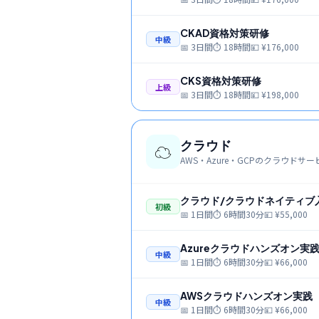
CKAD資格対策研修
中級
📅
3日間
⏱
18時間
💴 ¥
176,000
CKS資格対策研修
上級
📅
3日間
⏱
18時間
💴 ¥
198,000
クラウド
☁️
AWS・Azure・GCPのクラウドサ
クラウド/クラウドネイティブ
初級
📅
1日間
⏱
6時間30分
💴 ¥
55,000
Azureクラウドハンズオン実
中級
📅
1日間
⏱
6時間30分
💴 ¥
66,000
AWSクラウドハンズオン実践
中級
📅
1日間
⏱
6時間30分
💴 ¥
66,000