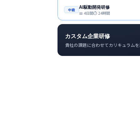
AI駆動開発研修
中級
📅
4日間
⏱
24時間
カスタム企業研修
貴社の課題に合わせてカリキュラムを