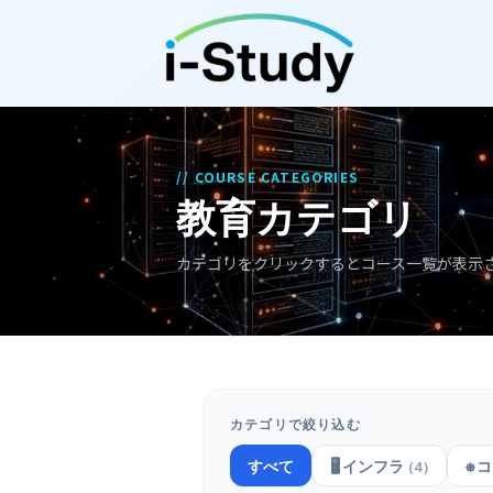
// COURSE CATEGORIES
教育カテゴリ
カテゴリをクリックするとコース一覧が表示
カテゴリで絞り込む
すべて
🖥️
インフラ
⎈
コ
(
4
)