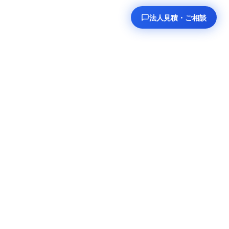
法人見積・ご相談
） →
受講お申し込み →
-8422