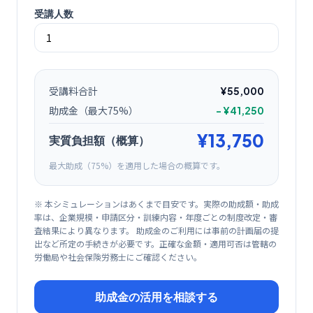
受講人数
受講料合計
¥55,000
助成金（最大
75
%）
-
¥41,250
¥13,750
実質負担額（概算）
最大助成（
75
%）を適用した場合の概算です。
※ 本シミュレーションはあくまで目安です。実際の助成額・助成
率は、企業規模・申請区分・訓練内容・年度ごとの制度改定・審
査結果により異なります。 助成金のご利用には事前の計画届の提
出など所定の手続きが必要です。正確な金額・適用可否は管轄の
労働局や社会保険労務士にご確認ください。
助成金の活用を相談する