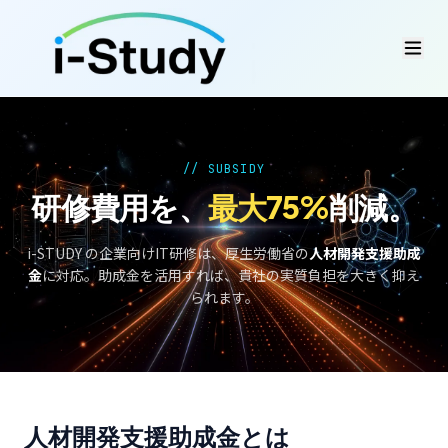
// SUBSIDY
研修費用を、
最大75%
削減。
i-STUDY の企業向けIT研修は、厚生労働省の
人材開発支援助成
金
に対応。
助成金を活用すれば、貴社の実質負担を大きく抑え
られます。
人材開発支援助成金とは